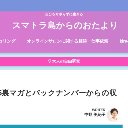
自分をサボらずに生きる
スマトラ島からのおたより
セリング
オンラインサロンに関する相談・仕事依頼
kir
大人の自由研究
.5裏マガとバックナンバーからの収
WRITER
中野 美紀子