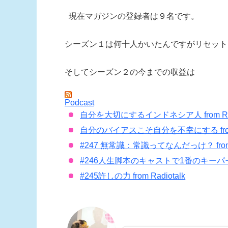
現在マガジンの登録者は９名です。
シーズン１は何十人かいたんですがリセッ
そしてシーズン２の今までの収益は
Podcast
自分を大切にするインドネシア人 from Radi
自分のバイアスこそ自分を不幸にする from R
#247 無常識：常識ってなんだっけ？ from R
#246人生脚本のキャストで1番のキーパーソンは
#245許しの力 from Radiotalk