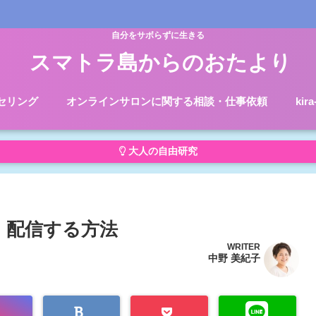
自分をサボらずに生きる
スマトラ島からのおたより
セリング
オンラインサロンに関する相談・仕事依頼
kir
大人の自由研究
゙を 配信する方法
WRITER
中野 美紀子