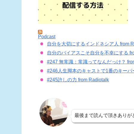
Podcast
自分を大切にするインドネシア人 from Radi
自分のバイアスこそ自分を不幸にする from R
#247 無常識：常識ってなんだっけ？ from R
#246人生脚本のキャストで1番のキーパーソンは
#245許しの力 from Radiotalk
最後まで読んで頂きありが