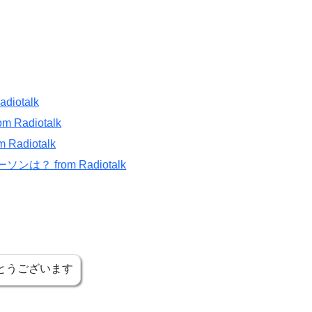
otalk
adiotalk
adiotalk
？ from Radiotalk
とうございます