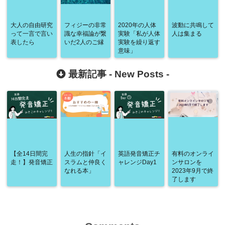
大人の自由研究
フィジーの非常
2020年の人体
波動に共鳴して
って一言で言い
識な幸福論が繋
実験「私が人体
人は集まる
表したら
いだ2人のご縁
実験を繰り返す
意味」
最新記事 -
New Posts
-
【全14日間完
人生の指針「イ
英語発音矯正チ
有料のオンライ
走！】発音矯正
スラムと仲良く
ャレンジDay1
ンサロンを
なれる本」
2023年9月で終
了します