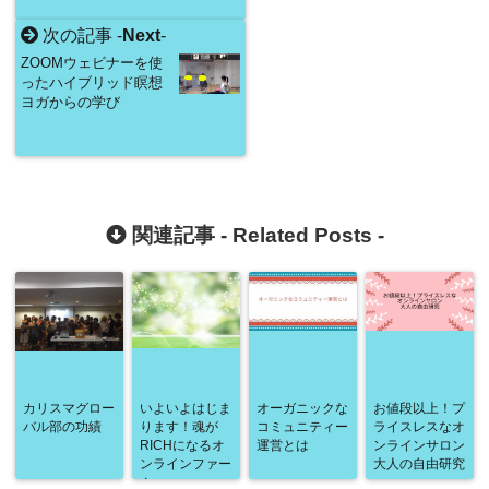
次の記事 -
Next
-
ZOOMウェビナーを使
ったハイブリッド瞑想
ヨガからの学び
関連記事 -
Related Posts
-
カリスマグロー
いよいよはじま
オーガニックな
お値段以上！プ
バル部の功績
ります！魂が
コミュニティー
ライスレスなオ
RICHになるオ
運営とは
ンラインサロン
ンラインファー
大人の自由研究
ム