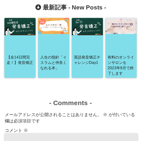
最新記事 -
New Posts
-
【全14日間完
人生の指針「イ
英語発音矯正チ
有料のオンライ
走！】発音矯正
スラムと仲良く
ャレンジDay1
ンサロンを
なれる本」
2023年9月で終
了します
-
Comments
-
メールアドレスが公開されることはありません。
※
が付いている
欄は必須項目です
コメント
※