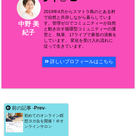
2019年4月からスマトラ島のとある村
で自然と共存しながら暮らしていま
中野 美
す。管理ゼロでコミュニティーが自然
と動き出す循環型コミュニティーの運
紀子
営と、執筆、17ライブで鼻笛の演奏を
しています。 変化を受け入れ流れに
従って生きています。
詳しいプロフィールはこちら
前の記事 -
Prev
-
初めてのオンライン瞑
想ヨガ会を開催！＠オ
ンラインサロン