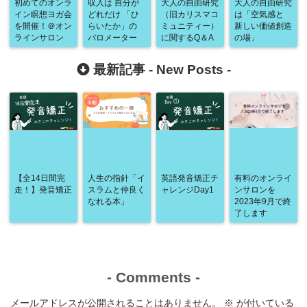
初めてのオンラ
収入は 自分が
大人の自由研究
大人の自由研究
イン瞑想ヨガ会
どれだけ 「ひ
（旧カリスマコ
は「空気感と
を開催！＠オン
らいたか」の
ミュニティー）
新しい価値創造
ラインサロン
バロメーター
に関するQ＆A
の場」
最新記事 -
New Posts
-
【全14日間完
人生の指針「イ
英語発音矯正チ
有料のオンライ
走！】発音矯正
スラムと仲良く
ャレンジDay1
ンサロンを
なれる本」
2023年9月で終
了します
-
Comments
-
メールアドレスが公開されることはありません。
※
が付いている