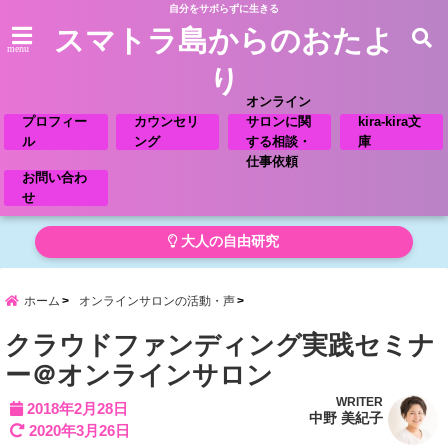
自分をサボらずに生きる
スマトラ島からのおたよ
menu
り
オンライン
プロフィー
カウンセリ
サロンに関
kira-kira文
ル
ング
する相談・
庫
仕事依頼
お問い合わ
せ
大人の自由研究
ホーム
オンラインサロンの活動・声
クラウドファンディング実践セミナ
ー＠オンラインサロン
WRITER
2018年2月28日
中野 美紀子
2020年3月26日