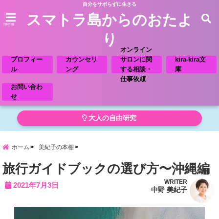
自分をサボらずに生きる
スマトラ島からのおたよ
menu
り
オンライン
プロフィー
カウンセリ
サロンに関
kira-kira文
ル
ング
する相談・
庫
仕事依頼
お問い合わ
せ
大人の自由研究
ホーム
美紀子の本棚
旅行ガイドブックの選び方〜沖縄編
WRITER
2021年7月3日
中野 美紀子