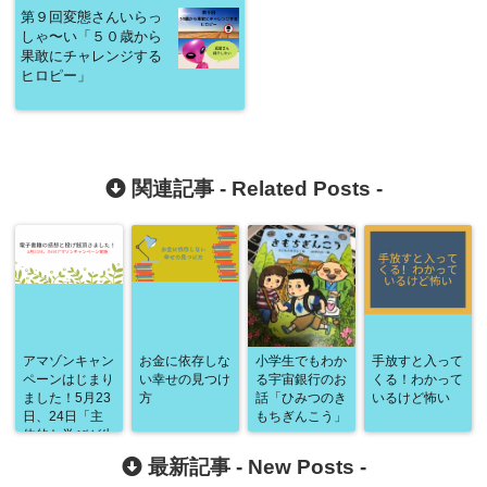
第９回変態さんいらっ
しゃ〜い「５０歳から
果敢にチャレンジする
ヒロピー」
関連記事 -
Related Posts
-
アマゾンキャン
お金に依存しな
小学生でもわか
手放すと入って
ペーンはじまり
い幸せの見つけ
る宇宙銀行のお
くる！わかって
ました！5月23
方
話「ひみつのき
いるけど怖い
日、24日「主
もちぎんこう」
体的な学びが生
まれる循環型コ
最新記事 -
New Posts
-
ミュニティーの