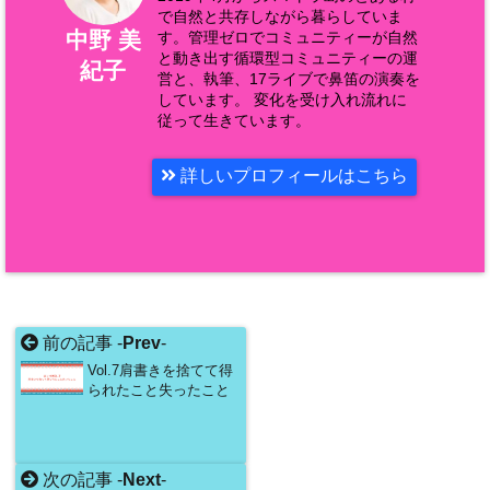
で自然と共存しながら暮らしていま
中野 美
す。管理ゼロでコミュニティーが自然
と動き出す循環型コミュニティーの運
紀子
営と、執筆、17ライブで鼻笛の演奏を
しています。 変化を受け入れ流れに
従って生きています。
詳しいプロフィールはこちら
前の記事 -
Prev
-
Vol.7肩書きを捨てて得
られたこと失ったこと
次の記事 -
Next
-