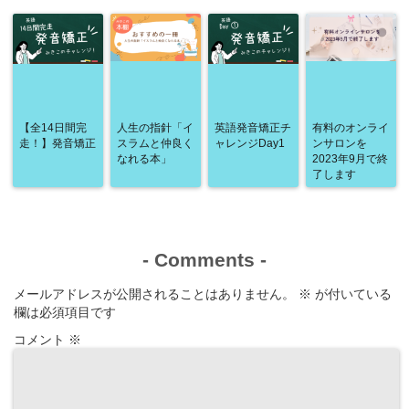
作り方」
【全14日間完
人生の指針「イ
英語発音矯正チ
有料のオンライ
走！】発音矯正
スラムと仲良く
ャレンジDay1
ンサロンを
なれる本」
2023年9月で終
了します
-
Comments
-
メールアドレスが公開されることはありません。
※
が付いている
欄は必須項目です
コメント
※