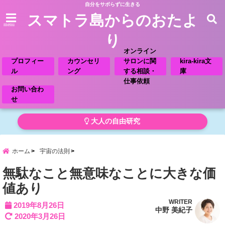
自分をサボらずに生きる
スマトラ島からのおたよ
menu
り
オンライン
プロフィー
カウンセリ
サロンに関
kira-kira文
ル
ング
する相談・
庫
仕事依頼
お問い合わ
せ
大人の自由研究
ホーム
宇宙の法則
無駄なこと無意味なことに大きな価
値あり
WRITER
2019年8月26日
中野 美紀子
2020年3月26日