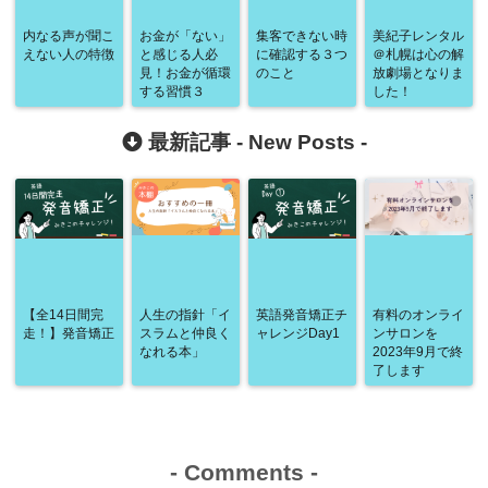
内なる声が聞こ
お金が「ない」
集客できない時
美紀子レンタル
えない人の特徴
と感じる人必
に確認する３つ
＠札幌は心の解
見！お金が循環
のこと
放劇場となりま
する習慣３
した！
最新記事 -
New Posts
-
【全14日間完
人生の指針「イ
英語発音矯正チ
有料のオンライ
走！】発音矯正
スラムと仲良く
ャレンジDay1
ンサロンを
なれる本」
2023年9月で終
了します
-
Comments
-