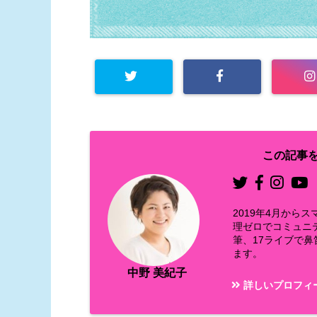
この記事を
2019年4月か
理ゼロでコミュニ
筆、17ライブで
ます。
中野 美紀子
詳しいプロフィ