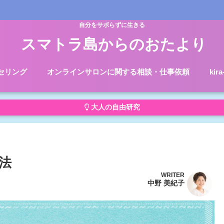
自分をサボらずに生きる
スマトラ島からのおたより
セリング
オンラインサロンに関する相談・仕事依頼
kir
大人の自由研究
法
WRITER
中野 美紀子