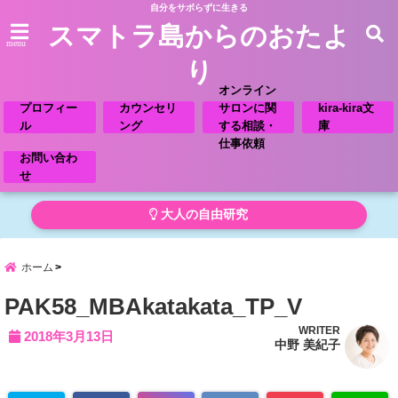
自分をサボらずに生きる
スマトラ島からのおたよ
menu
り
オンライン
プロフィー
カウンセリ
サロンに関
kira-kira文
ル
ング
する相談・
庫
仕事依頼
お問い合わ
せ
大人の自由研究
ホーム
PAK58_MBAkatakata_TP_V
WRITER
2018年3月13日
中野 美紀子