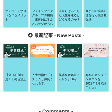
オンラインサロ
フェイスブック
人からはみ出し
今までの常識の
ンを作るメリッ
グループの機能
た人生を送ると
逆を行く英語勉
ト
「主体的に学ぶ
どうなるのか？
強法
とバッジがもら
える」
最新記事 -
New Posts
-
【全14日間完
人生の指針「イ
英語発音矯正チ
有料のオンライ
走！】発音矯正
スラムと仲良く
ャレンジDay1
ンサロンを
なれる本」
2023年9月で終
了します
-
Comments
-