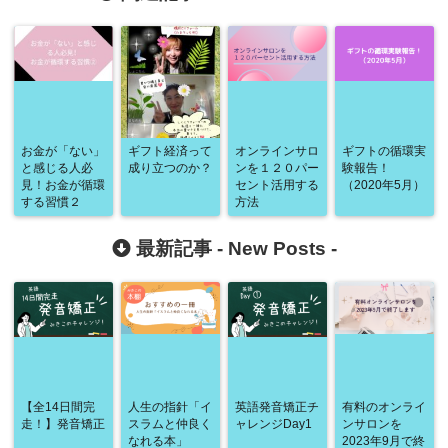
お金が「ない」
ギフト経済って
オンラインサロ
ギフトの循環実
と感じる人必
成り立つのか？
ンを１２０パー
験報告！
見！お金が循環
セント活用する
（2020年5月）
する習慣２
方法
最新記事 -
New Posts
-
【全14日間完
人生の指針「イ
英語発音矯正チ
有料のオンライ
走！】発音矯正
スラムと仲良く
ャレンジDay1
ンサロンを
なれる本」
2023年9月で終