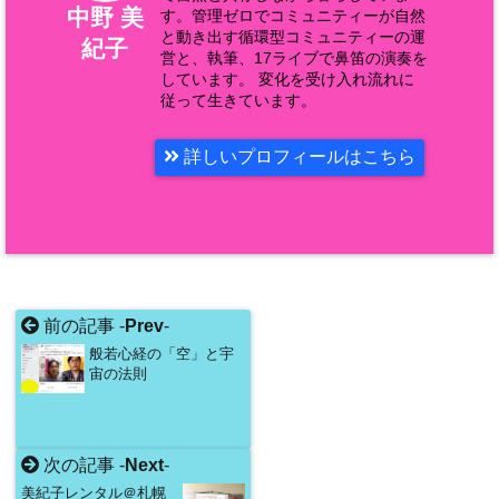
中野 美
す。管理ゼロでコミュニティーが自然
と動き出す循環型コミュニティーの運
紀子
営と、執筆、17ライブで鼻笛の演奏を
しています。 変化を受け入れ流れに
従って生きています。
詳しいプロフィールはこちら
前の記事 -
Prev
-
般若心経の「空」と宇
宙の法則
次の記事 -
Next
-
美紀子レンタル＠札幌