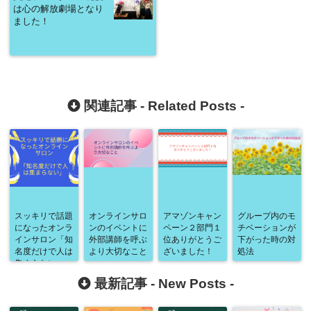
は心の解放劇場となり
ました！
関連記事 -
Related Posts
-
スッキリで話題
オンラインサロ
アマゾンキャン
グループ内のモ
になったオンラ
ンのイベントに
ペーン２部門１
チベーションが
インサロン「知
外部講師を呼ぶ
位ありがとうご
下がった時の対
名度だけで人は
より大切なこと
ざいました！
処法
集まらない」
最新記事 -
New Posts
-