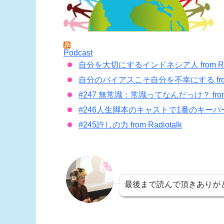
Podcast
自分を大切にするインドネシア人 from Radi
自分のバイアスこそ自分を不幸にする from R
#247 無常識：常識ってなんだっけ？ from R
#246人生脚本のキャストで1番のキーパーソンは
#245許しの力 from Radiotalk
最後まで読んで頂きありが