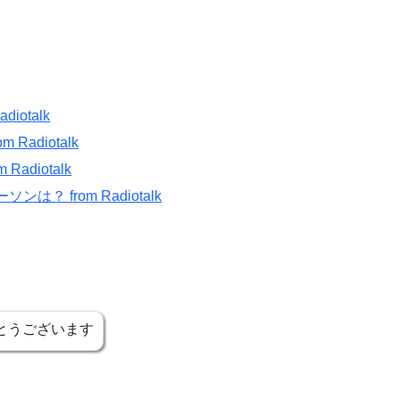
otalk
adiotalk
adiotalk
？ from Radiotalk
とうございます