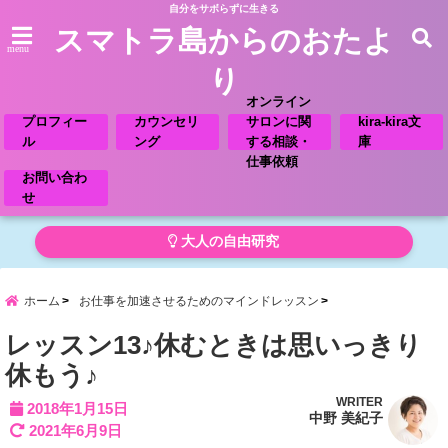
自分をサボらずに生きる
スマトラ島からのおたよ
menu
り
オンライン
プロフィー
カウンセリ
サロンに関
kira-kira文
ル
ング
する相談・
庫
仕事依頼
お問い合わ
せ
大人の自由研究
ホーム
お仕事を加速させるためのマインドレッスン
レッスン13♪休むときは思いっきり
休もう♪
WRITER
2018年1月15日
中野 美紀子
2021年6月9日