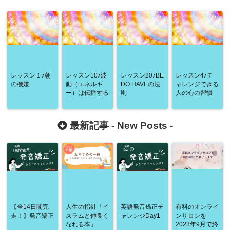
レッスン１♪朝
レッスン10♪波
レッスン20♪BE
レッスン4♪チ
の機嫌
動（エネルギ
DO HAVEの法
ャレンジできる
ー）は伝播する
則
人の心の習慣
最新記事 -
New Posts
-
【全14日間完
人生の指針「イ
英語発音矯正チ
有料のオンライ
走！】発音矯正
スラムと仲良く
ャレンジDay1
ンサロンを
なれる本」
2023年9月で終