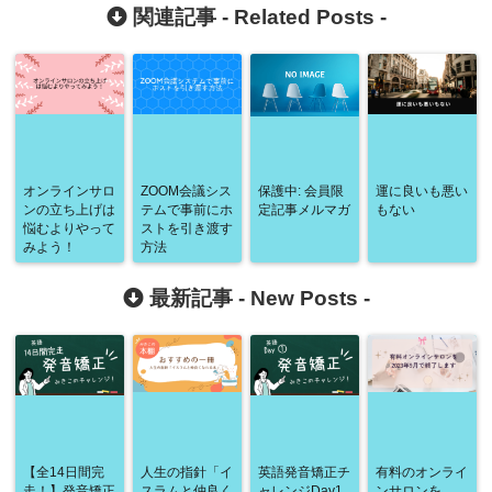
関連記事 -
Related Posts
-
オンラインサロ
ZOOM会議シス
保護中: 会員限
運に良いも悪い
ンの立ち上げは
テムで事前にホ
定記事メルマガ
もない
悩むよりやって
ストを引き渡す
みよう！
方法
最新記事 -
New Posts
-
【全14日間完
人生の指針「イ
英語発音矯正チ
有料のオンライ
走！】発音矯正
スラムと仲良く
ャレンジDay1
ンサロンを