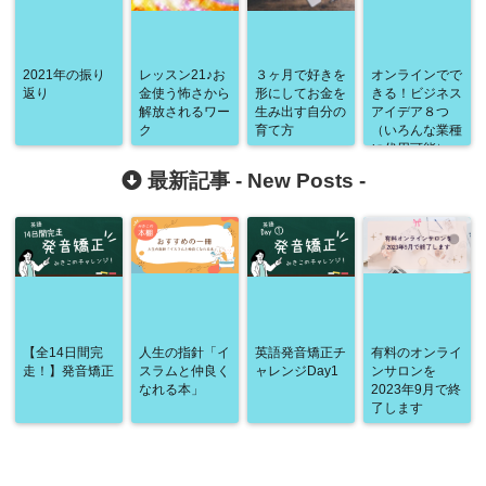
2021年の振り
レッスン21♪お
３ヶ月で好きを
オンラインでで
返り
金使う怖さから
形にしてお金を
きる！ビジネス
解放されるワー
生み出す自分の
アイデア８つ
ク
育て方
（いろんな業種
に代用可能）
最新記事 -
New Posts
-
【全14日間完
人生の指針「イ
英語発音矯正チ
有料のオンライ
走！】発音矯正
スラムと仲良く
ャレンジDay1
ンサロンを
なれる本」
2023年9月で終
了します