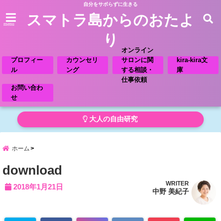
自分をサボらずに生きる
スマトラ島からのおたよ
menu
り
オンライン
プロフィー
カウンセリ
サロンに関
kira-kira文
ル
ング
する相談・
庫
仕事依頼
お問い合わ
せ
大人の自由研究
ホーム
download
WRITER
2018年1月21日
中野 美紀子