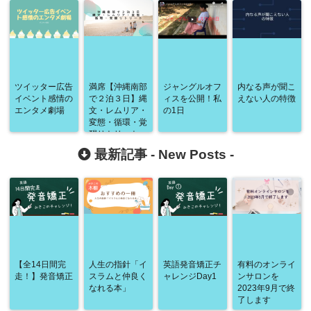
ツイッター広告
満席【沖縄南部
ジャングルオフ
内なる声が聞こ
イベント感情の
で２泊３日】縄
ィスを公開！私
えない人の特徴
エンタメ劇場
文・レムリア・
の1日
変態・循環・覚
醒リトリート〜
気づきの旅
最新記事 -
New Posts
-
【全14日間完
人生の指針「イ
英語発音矯正チ
有料のオンライ
走！】発音矯正
スラムと仲良く
ャレンジDay1
ンサロンを
なれる本」
2023年9月で終
了します