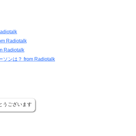
otalk
adiotalk
adiotalk
？ from Radiotalk
とうございます