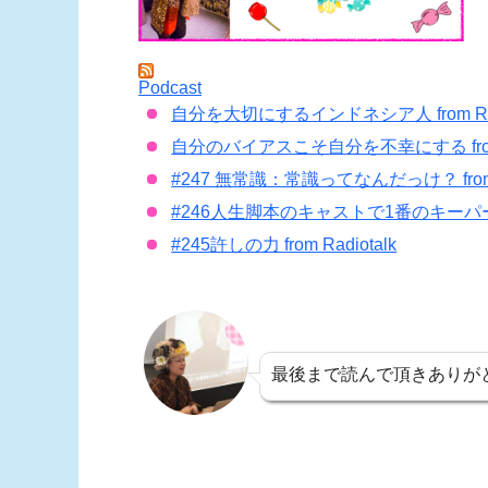
Podcast
自分を大切にするインドネシア人 from Radi
自分のバイアスこそ自分を不幸にする from R
#247 無常識：常識ってなんだっけ？ from R
#246人生脚本のキャストで1番のキーパーソンは
#245許しの力 from Radiotalk
最後まで読んで頂きありが