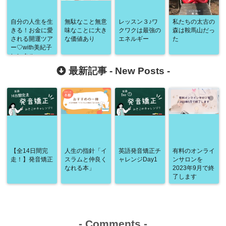
自分の人生を生
無駄なこと無意
レッスン３♪ワ
私たちの太古の
きる！お金に愛
味なことに大き
クワクは最強の
森は鞍馬山だっ
される開運ツア
な価値あり
エネルギー
た
ー♡with美紀子
レンタル
最新記事 -
New Posts
-
【全14日間完
人生の指針「イ
英語発音矯正チ
有料のオンライ
走！】発音矯正
スラムと仲良く
ャレンジDay1
ンサロンを
なれる本」
2023年9月で終
了します
-
Comments
-