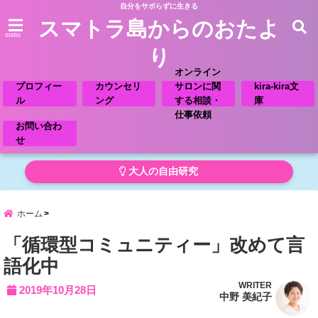
自分をサボらずに生きる
スマトラ島からのおたよ
menu
り
オンライン
プロフィー
カウンセリ
サロンに関
kira-kira文
ル
ング
する相談・
庫
仕事依頼
お問い合わ
せ
大人の自由研究
ホーム
「循環型コミュニティー」改めて言
語化中
WRITER
2019年10月28日
中野 美紀子