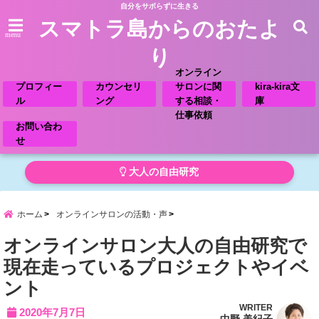
自分をサボらずに生きる
スマトラ島からのおたよ
menu
り
オンライン
プロフィー
カウンセリ
サロンに関
kira-kira文
ル
ング
する相談・
庫
仕事依頼
お問い合わ
せ
大人の自由研究
ホーム
オンラインサロンの活動・声
オンラインサロン大人の自由研究で
現在走っているプロジェクトやイベ
ント
WRITER
2020年7月7日