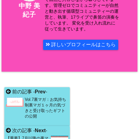
中野 美
す。管理ゼロでコミュニティーが自然
と動き出す循環型コミュニティーの運
紀子
営と、執筆、17ライブで鼻笛の演奏を
しています。 変化を受け入れ流れに
従って生きています。
詳しいプロフィールはこちら
前の記事 -
Prev
-
Vol.7裏マガ：お気持ち
制裏マガ１ヶ月の気づ
きと受け取ったギフト
の公開
次の記事 -
Next
-
【重要】7月以降の裏マ