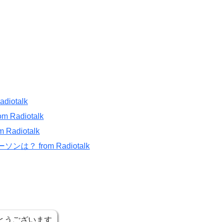
otalk
adiotalk
adiotalk
？ from Radiotalk
とうございます