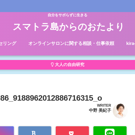
自分をサボらずに生きる
スマトラ島からのおたより
セリング
オンラインサロンに関する相談・仕事依頼
kir
大人の自由研究
986_9188962012886716315_o
WRITER
中野 美紀子