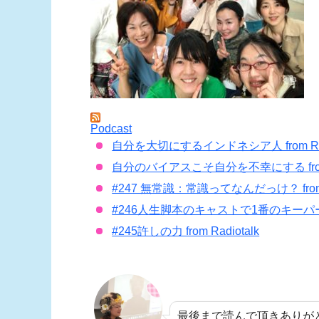
Podcast
自分を大切にするインドネシア人 from Radi
自分のバイアスこそ自分を不幸にする from R
#247 無常識：常識ってなんだっけ？ from R
#246人生脚本のキャストで1番のキーパーソンは
#245許しの力 from Radiotalk
最後まで読んで頂きありが