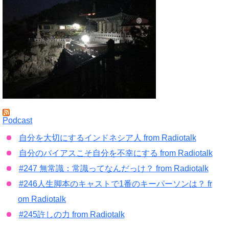
Podcast
自分を大切にするインドネシア人 from Radiotalk
自分のバイアスこそ自分を不幸にする from Radiotalk
#247 無常識：常識ってなんだっけ？ from Radiotalk
#246人生脚本のキャストで1番のキーパーソンは？ fr
om Radiotalk
#245許しの力 from Radiotalk