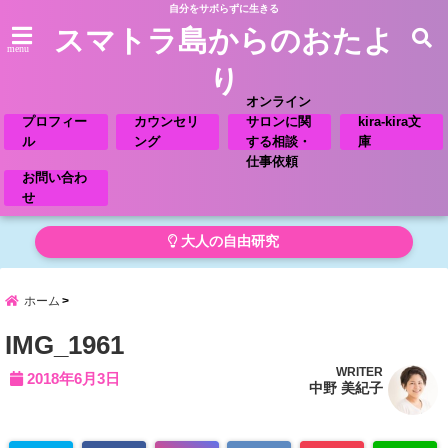
自分をサボらずに生きる
スマトラ島からのおたよ
menu
り
オンライン
プロフィー
カウンセリ
サロンに関
kira-kira文
ル
ング
する相談・
庫
仕事依頼
お問い合わ
せ
大人の自由研究
ホーム
IMG_1961
WRITER
2018年6月3日
中野 美紀子