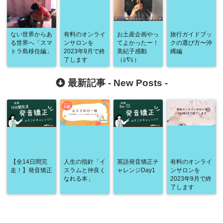
ない世界からあ
有料のオンライ
お土産企画やっ
旅行ガイドブッ
る世界へ「スマ
ンサロンを
てよかったー！
クの選び方〜沖
トラ島移住編」
2023年9月で終
美紀子感動
縄編
了します
（≧∇≦）
最新記事 -
New Posts
-
【全14日間完
人生の指針「イ
英語発音矯正チ
有料のオンライ
走！】発音矯正
スラムと仲良く
ャレンジDay1
ンサロンを
なれる本」
2023年9月で終
了します