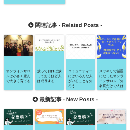
関連記事 -
Related Posts
-
オンラインサロ
放っておけば放
コミュニティー
スッキリで話題
ンは小さく産ん
っておくほど人
にはいろんな人
になったオンラ
で大きく育てる
は成長する
がいることを知
インサロン「知
ろう
名度だけで人は
集まらない」
最新記事 -
New Posts
-