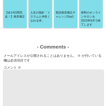
【全14日間完
人生の指針「イ
英語発音矯正チ
有料のオンライ
走！】発音矯正
スラムと仲良く
ャレンジDay1
ンサロンを
なれる本」
2023年9月で終
了します
-
Comments
-
メールアドレスが公開されることはありません。
※
が付いている
欄は必須項目です
コメント
※