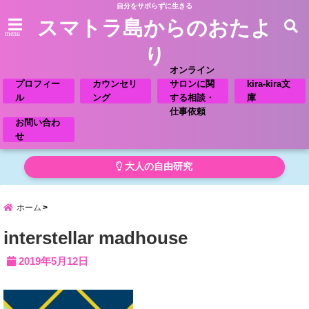
自分をサボらずに生きる
スマトラ島からのおたよ
menu
り
オンライン
プロフィー
カウンセリ
サロンに関
kira-kira文
ル
ング
する相談・
庫
仕事依頼
お問い合わ
せ
大人の自由研究
ホーム
interstellar madhouse
2019年5月12日