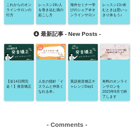
これからのオン
レッスン18♪人
海外セミナー学
レッスン13♪休
ラインサロンの
を巻き込む渦の
びのシェア＠オ
むときは思いっ
行方
起こし方
ンラインサロン
きり休もう♪
最新記事 -
New Posts
-
【全14日間完
人生の指針「イ
英語発音矯正チ
有料のオンライ
走！】発音矯正
スラムと仲良く
ャレンジDay1
ンサロンを
なれる本」
2023年9月で終
了します
-
Comments
-